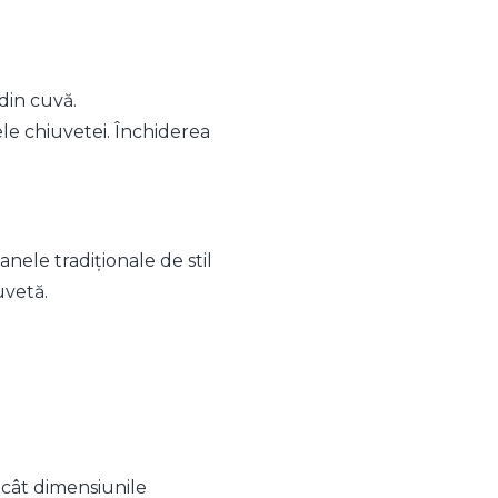
din cuvă.
le chiuvetei. Închiderea
nele tradiționale de stil
uvetă.
ecât dimensiunile