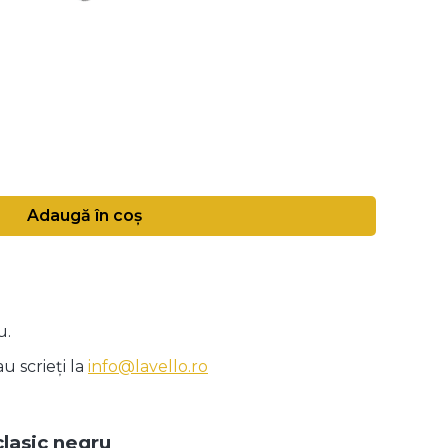
Adaugă în coș
u.
u scrieți la
info@lavello.ro
clasic negru