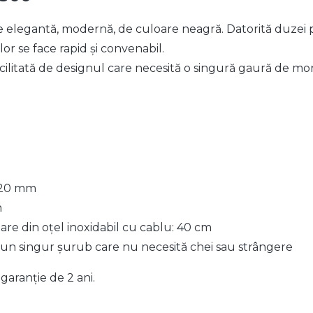
e elegantă, modernă, de culoare neagră. Datorită duzei pi
lor se face rapid și convenabil.
facilitată de designul care necesită o singură gaură de mo
 320 mm
m
re din oțel inoxidabil cu cablu: 40 cm
 un singur șurub care nu necesită chei sau strângere
garanție de 2 ani.