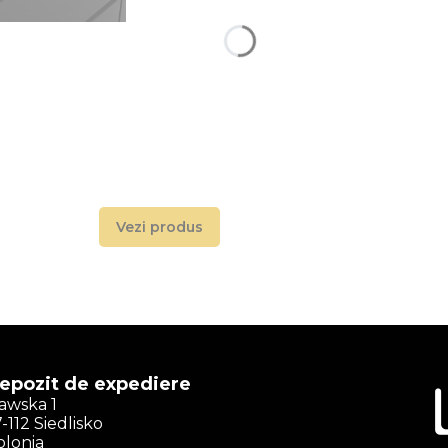
Vezi produs
epozit de expediere
ławska 1
-112 Siedlisko
olonia