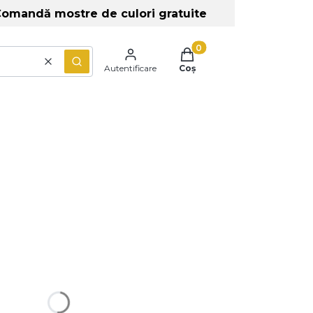
omandă mostre de culori gratuite
Produse în coș: 0. Vezi de
Șterge
Caută
Autentificare
Coș
 prețuri diferite