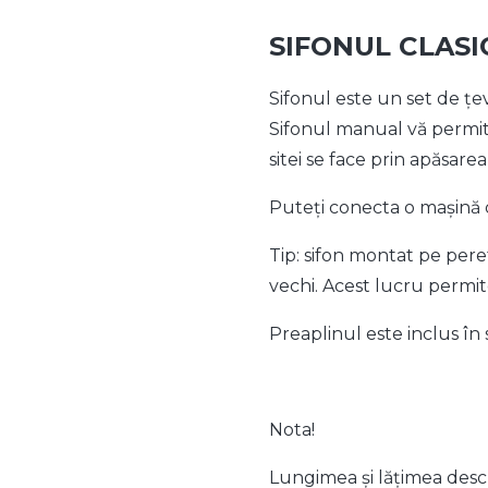
SIFONUL CLAS
Sifonul este un set de țe
Sifonul manual vă permite
sitei se face prin apăsarea
Puteți conecta o mașină d
Tip: sifon montat pe peret
vechi. Acest lucru permit
Preaplinul este inclus în s
Nota!
Lungimea și lățimea desch