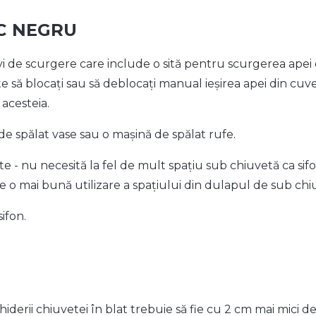
IC NEGRU
vi de scurgere care include o sită pentru scurgerea apei 
 să blocați sau să deblocați manual ieșirea apei din cuve
 acesteia.
e spălat vase sau o mașină de spălat rufe.
e - nu necesită la fel de mult spațiu sub chiuvetă ca sifoa
e o mai bună utilizare a spațiului din dulapul de sub chi
ifon.
iderii chiuvetei în blat trebuie să fie cu 2 cm mai mici d