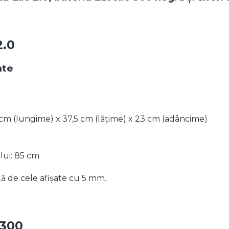
2.0
ate
m (lungime) x 37,5 cm (lățime) x 23 cm (adâncime)
lui: 85 cm
ță de cele afișate cu 5 mm.
 300