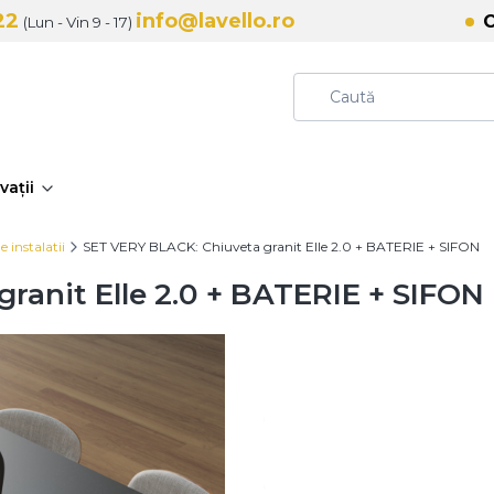
22
info@lavello.ro
C
(Lun - Vin 9 - 17)
vații
e instalatii
SET VERY BLACK: Chiuveta granit Elle 2.0 + BATERIE + SIFON
ranit Elle 2.0 + BATERIE + SIFON
Variante
Variantele individuale pot avea
*
Culoare
Arată toate culorile
*
Produse de îngrijire