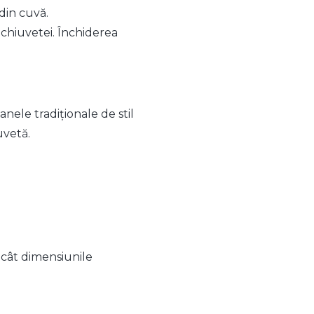
din cuvă.
chiuvetei. Închiderea
nele tradiționale de stil
uvetă.
ecât dimensiunile