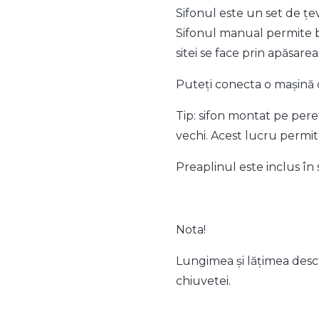
Sifonul este un set de țe
Sifonul manual permite bl
sitei se face prin apăsarea
Puteți conecta o mașină d
Tip: sifon montat pe peret
vechi. Acest lucru permit
Preaplinul este inclus în s
Nota!
Lungimea și lățimea desch
chiuvetei.