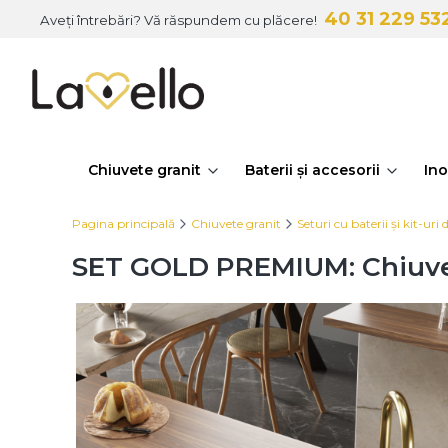
40 31 229 53
Aveți întrebări? Vă răspundem cu plăcere!
Chiuvete granit
Baterii și accesorii
Ino
Pagina principală
Chiuvete granit
Seturi cu baterii și kit-uri d
SET GOLD PREMIUM: Chiuvet