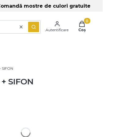
omandă mostre de culori gratuite
Produse în coș: 0. Vezi de
Șterge
Caută
Autentificare
Coș
+ SIFON
 + SIFON
 prețuri diferite