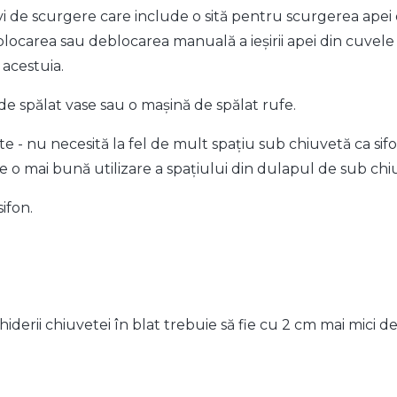
vi de scurgere care include o sită pentru scurgerea apei 
ocarea sau deblocarea manuală a ieșirii apei din cuvele 
 acestuia.
e spălat vase sau o mașină de spălat rufe.
e - nu necesită la fel de mult spațiu sub chiuvetă ca sifoa
e o mai bună utilizare a spațiului din dulapul de sub chi
ifon.
iderii chiuvetei în blat trebuie să fie cu 2 cm mai mici d