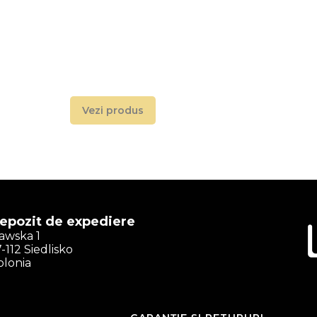
Vezi produs
epozit de expediere
ławska 1
-112 Siedlisko
olonia