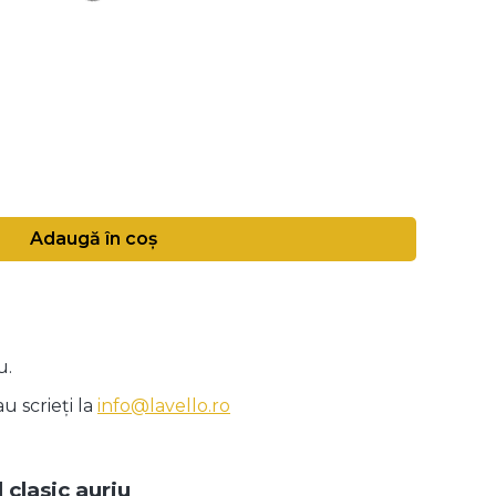
Adaugă în coș
u.
u scrieți la
info@lavello.ro
 clasic auriu