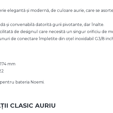
rie elegantă și modernă, de culoare aurie, care se asor
dă și convenabilă datorită gurii pivotante, dar înalte.
acilitată de designul care necesită un singur orificiu de 
tunuri de conectare împletite din oțel inoxidabil G3/8 in
: 174 mm
22
i pentru bateria Noemi.
ȚII CLASIC AURIU