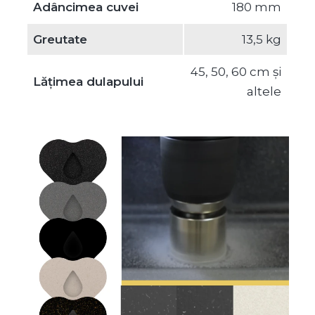
Adâncimea cuvei
180 mm
Greutate
13,5 kg
45, 50, 60 cm și
Lățimea dulapului
altele