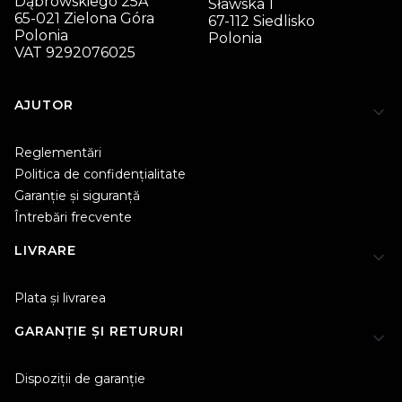
Dąbrowskiego 25A
Sławska 1
65-021 Zielona Góra
67-112 Siedlisko
Polonia
Polonia
VAT 9292076025
Meniu footer
AJUTOR
Reglementări
Politica de confidențialitate
Garanție și siguranță
Întrebări frecvente
LIVRARE
Plata și livrarea
GARANȚIE ȘI RETURURI
Dispoziții de garanție