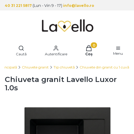
(Lun - Vin 9 - 17)
40 31 221 5817
info@lavello.ro
Produse în coș: 0. Vez
Deschide motorul de căutare
Menu
Caută
Autentificare
Coș
principală
Chiuvete granit
Tip chiuvetă
Chiuvete din granit cu 1 cuvă
Chiuveta granit Lavello Luxor
1.0s