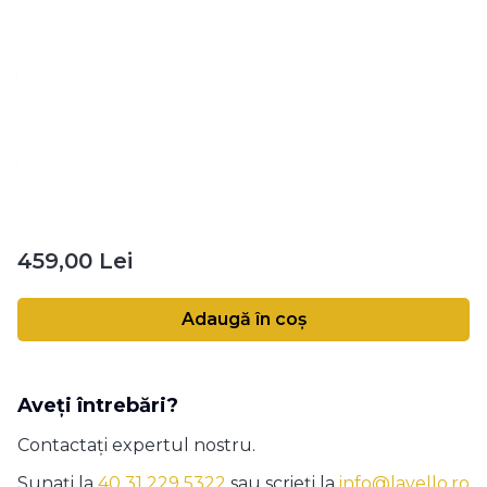
Selectează
*
Tocător
Selectează
*
Produse de îngrijire
Selectează
Preț
459,00 Lei
Adaugă în coș
Aveți întrebări?
Contactați expertul nostru.
Sunați la
40 31 229 5322
sau scrieți la
info@lavello.ro