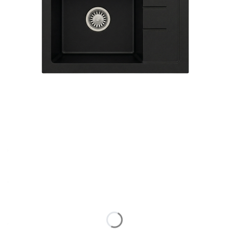
Variante
Variantele individuale pot avea prețuri diferite
*
Culoare
Arată toate culorile
*
Dozator detergent
Selectează
*
Kit-uri de instalații